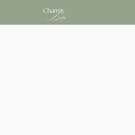
Přeskočit
na
obsah