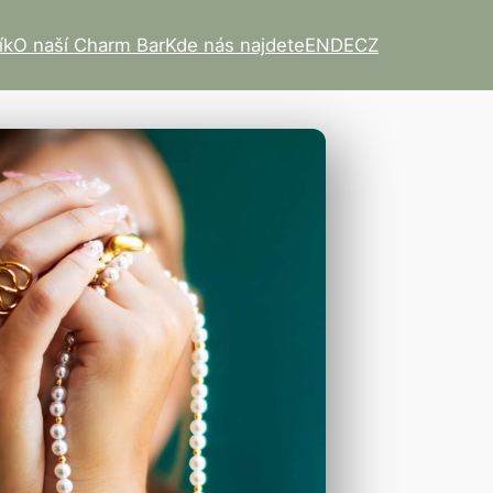
ík
O naší Charm Bar
Kde nás najdete
EN
DE
CZ